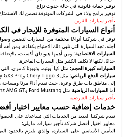
توفير حماية قانونية في حالة حدوث نزاع.
توفير برامج ولاء في الشركات الموثوقة تضمن لك الاستمت
تأجير سيارات القرين
أنواع السيارات المتوفرة للإيجار في الك
نوفر في شركتنا أنواعًا مختلفة من السيارات لنضمن وصولك
أجله، تجد السيارة التي تلبي ذلك الاحتياج بكفاءة. ومن أهم أن
السيارات الاقتصادية
جذابًا، لكنها لا تكلف الكثير مثل السيارات الفاخرة.
السيارات كبيرة الحجم:
مثل كيا أوبتيما وتويوتا كامري، التي
سيارات الدفع الرباعي
إلى مناطق ذات طرق وعرة، حيث تقدم أداءً مرنًا ومساحة و
أما
السيارات الرياضية
مثل Ford Mustang وMercedes-Benz AMG GT فتوفر أداءً مميزًا مع مظهر ملفت وجذاب.
تأجير سيارات العارضية
خدمات إضافية حسب معايير اختيار أفض
تقدم شركتنا العديد من الخدمات التي تساعدك على الحصول ع
معايير اختيار أفضل شركة تأجير سيارات ما يلي:
التأمين الأساسي على السيارة، والذي يلتزم بالحدود ا