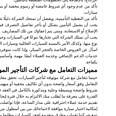
تأكد من عدم وجود أي شروط غامضة أو رسوم مخفية أو بنود
سيارات.
تأكد من التغطية التأمينية، ويفضل أن تمنحك الشركة دليلًا 
يجب أن يشمل التأمين بشكل أو بآخر تفاصيل التصرف في
الإصلاح أو الاستعادة، ومتى يتم إعفاؤك من تلك المصاريف.
يجب أن تمتلك الشركة التي تختارها تنوعًا في السيارات وخ
نوع منها، وكذلك الأمر بالنسبة للسيارات العائلية وسيارات ا
اسأل عن العروض الخاصة بالحجز المبكر، وإذا كانت متوفرة 
خدمات الدعم الإضافي وخدمة العملاء أيضًا مهمة وأساسي
بكفاءة.
مميزات التعامل مع شركات التأجير المو
حينما تتعامل مع شركة موثوقة لتأجير السيارات، تحقق معايي
التعامل وفق أسعار واضحة بدون أي تكاليف مخفية أو مبهمة
شروط واضحة وبسيطة وجلية ومذكورة بالكامل في العقد في
القدرة على معرفة ما يُطلب منك الالتزام به خلال فترة إيجا
تقديم خدمة عملاء احترافية على مدار الساعة، فإذا تواصلت
إمكانية اختيار سيارة موافقة لاحتياجاتك من بين أسطول من ا
تتبع شركتنا تقنيات وطرق متقدمة لحجز السيارات وطلبها ب