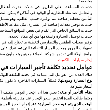
مخصصة.
خدمات المساعدة على الطريق في حالات حدوث أعطال غي
والتعامل عند نفاد البطارية أو الوقود في أماكن لا يمكن ا
التأمين بتغطية إضافية يتم توفيره حسب الطلب، وهو يشمل
خدمات توفير معدات إضافية في السيارة، مثل مقاعد الأطف
خدمات السائق الخاص التي تقدم في بعض المواقع السياحية 
خدمات توصيل السيارة واستلامها من أي مكان تحدده.
توفير معدات الطقس والتضاريس لتغطية ما تحتاج إليه في ا
تسهيلات المرور ومحدد المسار التلقائية التي تساعدك على
برامج الولاء التي تقدمها شركتنا لعملاء معينين يتعاملون معن
إيجار سيارات بالكويت
عوامل تحديد تكلفة تأجير السيارات في 
هناك العديد من العوامل التي تساعد في تحديد التكلفة النهائ
نوع السيارة وموديلها:
فمثلاً، السيارات الفاخرة لا تكون تكل
أسعار متنوعة.
نظام التأجير أو مدته:
يعني هذا أن الإيجار اليومي مكلف أك
وكلما طالت المدة انخفض سعر الإيجار عند مقارنته بأنظمة ا
الوقت الذي يتم فيه حجز السيارة:
عند إتمام الحجز المسب
الوقت، كما أن مواسم الذروة تسبب ارتفاع أسعار الإيجار.