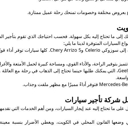
اع بعروض مختلفة وخصومات تمنحك رحلة عميل ممتازة.
ويت
 إلى ما تحتاج إليه بكل سهولة. فحسب احتياجك الذي تقوم بتأجير ال
واع السيارات المتوفرة لدينا ما يلي:
: ومن أهمها هيونداي أكسنت، بالإضافة إلى سوزوكي Celerio وChery Arrizo 5. كلها سيا
 تتميز بتوفير الراحة، والأداء القوي، ومساحة كبيرة لحمل الأمتعة والأغر
: مثل Chery Tiggo 3 وGeely GX3 Pro، التي يمكنك طلبها حينما تحتاج إلى الذهاب في رحلة مع العا
اسعة.
ل شركة تأجير سيارات
لى ما تحتاج إليه عند إيجار السيارات، ومن أهم الخدمات التي نقدمها 
لتي وضعها القانون المحلي في الكويت، ويغطي الأضرار بنسبة معي