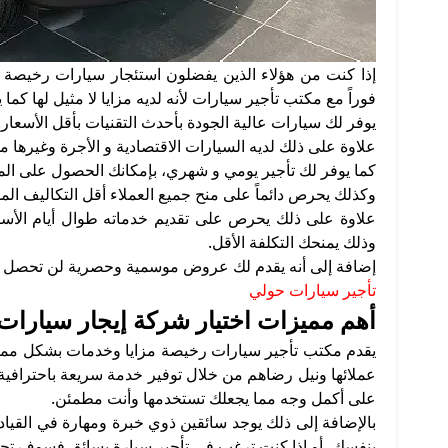
إذا كنت من هؤلاء الذين يفضلون استئجار سيارات رخيصة لل
فوراً مع مكتب تأجير سيارات لأنه لديه مزايا لا مثيل لها كما ي
يوفر لك سيارات عالية الجودة بأحدث التقنيات بأقل الأسعار.
علاوة على ذلك لديه السيارات الاقتصادية و الأجرة وغيرها من
كما يوفر لك تأجير يومي و شهري، بإمكانك الحصول على المن
وكذلك يحرص دائماً على منح جميع العملاء أقل التكاليف الم
علاوة على ذلك يحرص على تقديم خدماته طوال أيام الأسبو
وذلك يمنحك التكلفة الأقل.
إضافة إلى أنه يقدم لك عروض موسمية وحصرية لن تحصل عل
تأجير سيارات حولي
أهم مميزات اختيار شركة إيجار سيارات
يقدم مكتب تأجير سيارات رخيصة مزايا وخدمات بشكل ممتاز 
عملائها ونيل رضاهم من خلال توفير خدمة سريعة باحترافية
على أكمل وجه مما يجعلك تستخدمها وأنت مطمئن.
بالإضافة إلى ذلك يوجد سائقين ذوي خبرة ومهارة في القياد
بنفسك، أو إذا كنت ترغب في تأجير سيارة بسائق فسوف تح