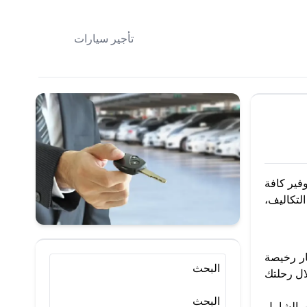
تأجير سيارات
فير كافة
لتكاليف،
ار رخيصة
البحث
ال رحلتك
البحث
 الشامل