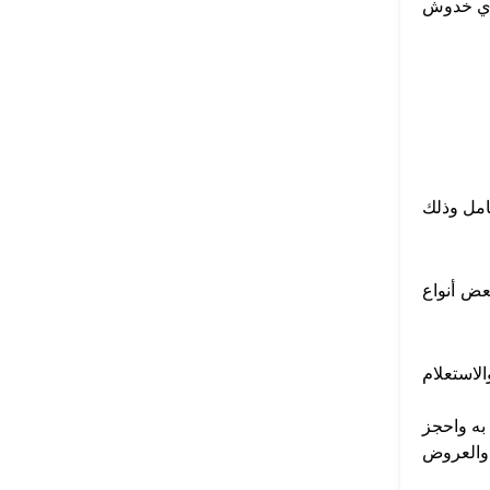
لأي خدوش
امل وذلك
ات تصل إلى 40% أيضاً وذلك على بعض أنواع
لاستعلام
به واحجز
 والعروض