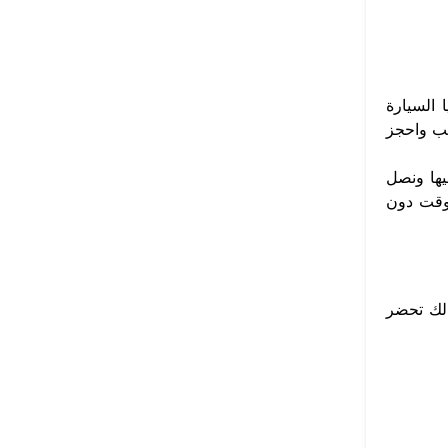
 السيارة
تب واحجز
يها ونصل
 وقت دون
لك تحضر